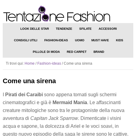
LOOK DELLE STAR
TENDENZE
SFILATE
ACCESSORI
CONSIGLI UTILI
FASHION-IDEAS
UOMO
MUST HAVE
KIDS
PILLOLE DI MODA
RED CARPET
BRAND
Ti trovi qui:
Home
/
Fashion-ideas
/
Come una sirena
Come una sirena
I
Pirati dei Caraibi
sono appena tornati sugli schermi
cinematografici e già è
Mermaid Mania
. Le affascinanti
creature mitologiche sono tra le protagoniste della nuova
avventura di
Capitan Jack Sparrow
. Dimenticate i visini
acqua e sapone, la dolcezza di Ariel e le voci soavi, in
questo nuovo episodio della saga le sirene sono le cattive.