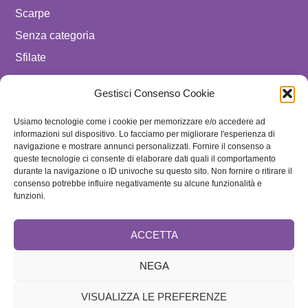
Scarpe
Senza categoria
Sfilate
spostare in luxury celebrities
Gestisci Consenso Cookie
Tendenze
Usiamo tecnologie come i cookie per memorizzare e/o accedere ad
Uomo
informazioni sul dispositivo. Lo facciamo per migliorare l'esperienza di
navigazione e mostrare annunci personalizzati. Fornire il consenso a
SEGUICI SU
queste tecnologie ci consente di elaborare dati quali il comportamento
durante la navigazione o ID univoche su questo sito. Non fornire o ritirare il
ISCRIVITI ALLA NEWSLETTER
consenso potrebbe influire negativamente su alcune funzionalità e
funzioni.
ACCETTA
NEGA
VISUALIZZA LE PREFERENZE