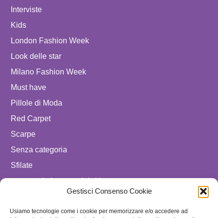
Interviste
Kids
London Fashion Week
Look delle star
Milano Fashion Week
Must have
Pillole di Moda
Red Carpet
Scarpe
Senza categoria
Sfilate
spostare in luxury celebrities
Gestisci Consenso Cookie
Tendenze
Uomo
Usiamo tecnologie come i cookie per memorizzare e/o accedere ad