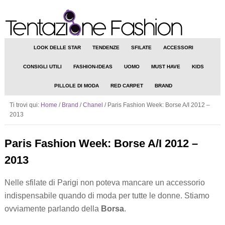
LOOK DELLE STAR
TENDENZE
SFILATE
ACCESSORI
CONSIGLI UTILI
FASHION-IDEAS
UOMO
MUST HAVE
KIDS
PILLOLE DI MODA
RED CARPET
BRAND
Ti trovi qui:
Home
/
Brand
/
Chanel
/
Paris Fashion Week: Borse A/I 2012 –
2013
Paris Fashion Week: Borse A/I 2012 –
2013
Nelle sfilate di Parigi non poteva mancare un accessorio
indispensabile quando di moda per tutte le donne. Stiamo
ovviamente parlando della
Borsa
.