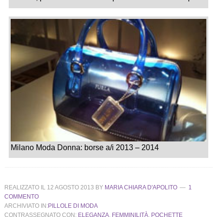
Milano Moda Donna: borse a/i 2013 – 2014
REALIZZATO IL
12 AGOSTO 2013
BY
MARIA CHIARA D'APOLITO
1
COMMENTO
ARCHIVIATO IN:
PILLOLE DI MODA
CONTRASSEGNATO CON:
ELEGANZA
,
FEMMINILITÀ
,
POCHETTE