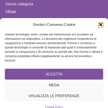
Senza categoria
Sfilate
spostare in luxury celebrities
Gestisci Consenso Cookie
Tendenze
Usiamo tecnologie come i cookie per memorizzare e/o accedere ad
Uomo
informazioni sul dispositivo. Lo facciamo per migliorare l'esperienza di
navigazione e mostrare annunci personalizzati. Fornire il consenso a
SEGUICI SU
queste tecnologie ci consente di elaborare dati quali il comportamento
durante la navigazione o ID univoche su questo sito. Non fornire o ritirare il
ISCRIVITI ALLA NEWSLETTER
consenso potrebbe influire negativamente su alcune funzionalità e
funzioni.
ACCETTA
NEGA
VISUALIZZA LE PREFERENZE
Brand
Cookie Policy
Home
Redazione e Collaboratori
Speciale
Contattaci
Disclaimer
Cookie Policy