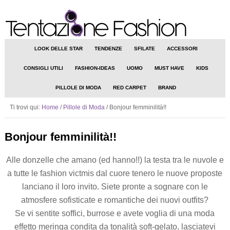
LOOK DELLE STAR
TENDENZE
SFILATE
ACCESSORI
CONSIGLI UTILI
FASHION-IDEAS
UOMO
MUST HAVE
KIDS
PILLOLE DI MODA
RED CARPET
BRAND
Ti trovi qui:
Home
/
Pillole di Moda
/
Bonjour femminilità!!
Bonjour femminilità!!
Alle donzelle che amano (ed hanno!!) la testa tra le nuvole e
a tutte le fashion victmis dal cuore tenero le nuove proposte
lanciano il loro invito. Siete pronte a sognare con le
atmosfere sofisticate e romantiche dei nuovi outfits?
Se vi sentite soffici, burrose e avete voglia di una moda
effetto meringa condita da tonalità soft-gelato, lasciatevi