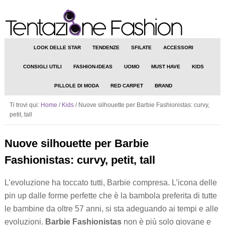
LOOK DELLE STAR
TENDENZE
SFILATE
ACCESSORI
CONSIGLI UTILI
FASHION-IDEAS
UOMO
MUST HAVE
KIDS
PILLOLE DI MODA
RED CARPET
BRAND
Ti trovi qui:
Home
/
Kids
/
Nuove silhouette per Barbie Fashionistas: curvy,
petit, tall
Nuove silhouette per Barbie
Fashionistas: curvy, petit, tall
L’evoluzione ha toccato tutti, Barbie compresa. L’icona delle
pin up dalle forme perfette che è la bambola preferita di tutte
le bambine da oltre 57 anni, si sta adeguando ai tempi e alle
evoluzioni.
Barbie Fashionistas
non è più solo giovane e