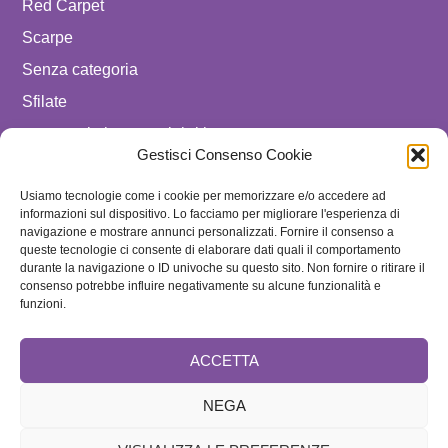
Red Carpet
Scarpe
Senza categoria
Sfilate
spostare in luxury celebrities
Gestisci Consenso Cookie
Tendenze
Uomo
Usiamo tecnologie come i cookie per memorizzare e/o accedere ad
informazioni sul dispositivo. Lo facciamo per migliorare l'esperienza di
navigazione e mostrare annunci personalizzati. Fornire il consenso a
SEGUICI SU
queste tecnologie ci consente di elaborare dati quali il comportamento
durante la navigazione o ID univoche su questo sito. Non fornire o ritirare il
ISCRIVITI ALLA NEWSLETTER
consenso potrebbe influire negativamente su alcune funzionalità e
funzioni.
ACCETTA
NEGA