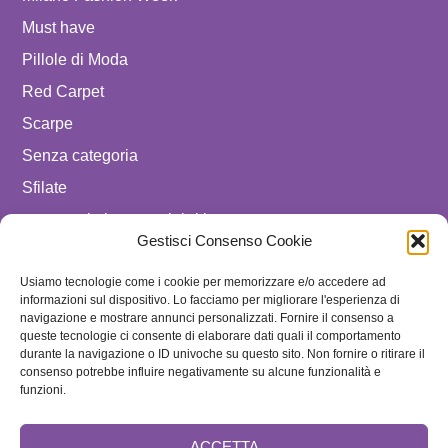
Must have
Pillole di Moda
Red Carpet
Scarpe
Senza categoria
Sfilate
spostare in luxury celebrities
Gestisci Consenso Cookie
Tendenze
Usiamo tecnologie come i cookie per memorizzare e/o accedere ad
Uomo
informazioni sul dispositivo. Lo facciamo per migliorare l'esperienza di
navigazione e mostrare annunci personalizzati. Fornire il consenso a
SEGUICI SU
queste tecnologie ci consente di elaborare dati quali il comportamento
durante la navigazione o ID univoche su questo sito. Non fornire o ritirare il
ISCRIVITI ALLA NEWSLETTER
consenso potrebbe influire negativamente su alcune funzionalità e
funzioni.
ACCETTA