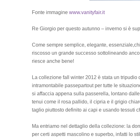
Fonte immagine
www.vanityfair.it
Re Giorgio per questo autunno – inverno si è sup
Come sempre semplice, elegante, essenziale,chic
riscosso un grande successo sottolineando ancora
riesce anche bene!
La collezione fall winter 2012 è stata un tripudio
intramontabile passepartout per tutte le situazio
si affaccia appena sulla passerella, lontano dalle tin
tenui come il rosa pallido, il cipria e il grigio ch
taglio piuttosto definito ai capi e usando tessuti
Ma entriamo nel dettaglio della collezione: la d
per certi aspetti mascolino e superbo, infatti lo stil