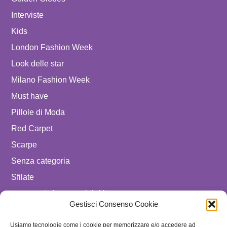
Interviste
Kids
London Fashion Week
Look delle star
Milano Fashion Week
Must have
Pillole di Moda
Red Carpet
Scarpe
Senza categoria
Sfilate
spostare in luxury celebrities
Gestisci Consenso Cookie
Tendenze
Usiamo tecnologie come i cookie per memorizzare e/o accedere ad
Uomo